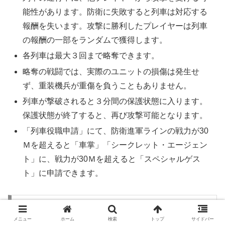
能性があります。防衛に失敗すると列車は対応する
報酬を失います。攻撃に勝利したプレイヤーは列車
の報酬の一部をランダムで獲得します。
各列車は最大３回まで略奪できます。
略奪の戦闘では、実際のユニットの損傷は発生せ
ず、重装機兵が重傷を負うこともありません。
列車が撃破されると３分間の保護状態に入ります。
保護状態が終了すると、再び攻撃可能となります。
「列車役職申請」にて、防衛進軍ラインの戦力が30
Ｍを超えると「車掌」「シークレット・エージェン
ト」に、戦力が30Ｍを超えると「スペシャルゲス
ト」に申請できます。
封印石列車の役職について
メニュー
ホーム
検索
トップ
サイドバー