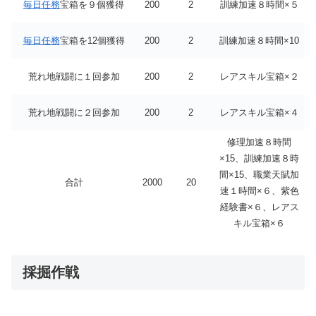
毎日任務
宝箱を９個獲得
200
2
訓練加速８時間×５
毎日任務
宝箱を12個獲得
200
2
訓練加速８時間×10
荒れ地戦闘に１回参加
200
2
レアスキル宝箱×２
荒れ地戦闘に２回参加
200
2
レアスキル宝箱×４
修理加速８時間
×15、訓練加速８時
間×15、職業天賦加
合計
2000
20
速１時間×６、紫色
経験書×６、レアス
キル宝箱×６
採掘作戦