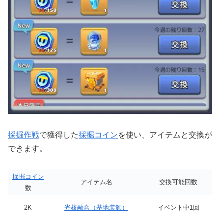
採掘作戦
で獲得した
採掘コイン
を使い、アイテムと交換が
できます。
採掘コイン
アイテム名
交換可能回数
数
2K
光核融合（基地装飾）
イベント中1回