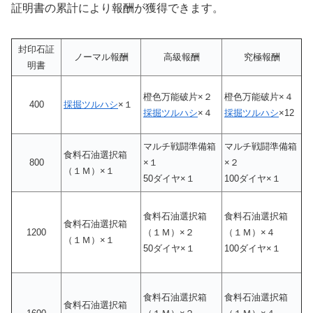
証明書の累計により報酬が獲得できます。
封印石証
ノーマル報酬
高級報酬
究極報酬
明書
橙色万能破片×２
橙色万能破片×４
400
採掘ツルハシ
×１
採掘ツルハシ
×４
採掘ツルハシ
×12
マルチ戦闘準備箱
マルチ戦闘準備箱
食料石油選択箱
800
×１
×２
（１Ｍ）×１
50ダイヤ×１
100ダイヤ×１
食料石油選択箱
食料石油選択箱
食料石油選択箱
1200
（１Ｍ）×２
（１Ｍ）×４
（１Ｍ）×１
50ダイヤ×１
100ダイヤ×１
食料石油選択箱
食料石油選択箱
食料石油選択箱