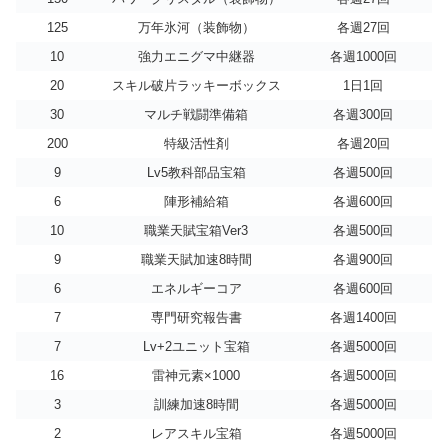
125
万年氷河（装飾物）
各週27回
10
強力エニグマ中継器
各週1000回
20
スキル破片ラッキーボックス
1日1回
30
マルチ戦闘準備箱
各週300回
200
特級活性剤
各週20回
9
Lv5教科部品宝箱
各週500回
6
陣形補給箱
各週600回
10
職業天賦宝箱Ver3
各週500回
9
職業天賦加速8時間
各週900回
6
エネルギーコア
各週600回
7
専門研究報告書
各週1400回
7
Lv+2ユニット宝箱
各週5000回
16
雷神元素×1000
各週5000回
3
訓練加速8時間
各週5000回
2
レアスキル宝箱
各週5000回