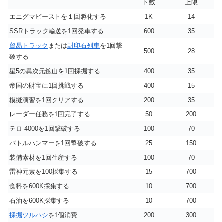
ト数
上限
エニグマビーストを１回孵化する
1K
14
SSRトラック輸送を1回発車する
600
35
貿易トラック
または
封印石列車
を1回撃
500
28
破する
星5の異次元鉱山を1回採掘する
400
35
帝国の財宝に1回挑戦する
400
15
模擬演習を1回クリアする
200
35
レーダー任務を1回完了する
50
200
テロ-4000を1回撃破する
100
70
バトルハンマーを1回撃破する
25
150
装備素材を1回生産する
100
70
雷神元素を100採集する
15
700
食料を600K採集する
10
700
石油を600K採集する
10
700
採掘ツルハシ
を1個消費
200
300