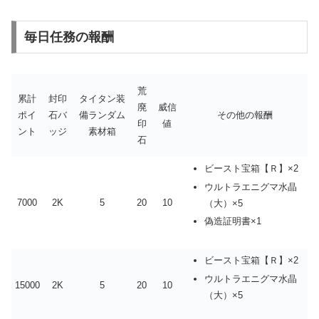
毎日任務の報酬
荒
累計
封印
タイタン装
廃
威信
ポイ
石バ
備ランダム
その他の報酬
印
値
ント
ッジ
素材箱
石
ビースト宝箱【Ｒ】×2
ウルトラエニグマ水晶
7000
2K
5
20
10
（大）×5
偽造証明書×1
ビースト宝箱【Ｒ】×2
ウルトラエニグマ水晶
15000
2K
5
20
10
（大）×5