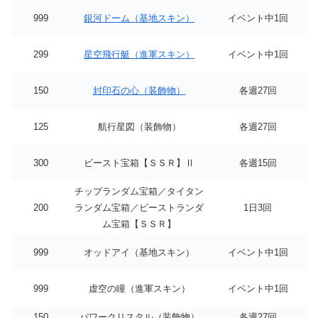
999
銀河ドーム（基地スキン）
イベント中1回
299
星空飛行艇（進軍スキン）
イベント中1回
150
封印石の心（装飾物）
各週27回
125
航行星図（装飾物）
各週27回
300
ビースト宝箱【ＳＳＲ】Ⅱ
各週15回
チップランダム宝箱／タイタン
200
ランダム宝箱／ビーストランダ
1日3回
ム宝箱【ＳＳＲ】
999
オッドアイ（基地スキン）
イベント中1回
999
虚空の瞳（進軍スキン）
イベント中1回
150
パワークリスタル（装飾物）
各週27回