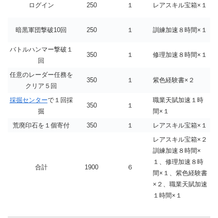
ログイン
250
１
レアスキル宝箱×１
暗黒軍団撃破10回
250
１
訓練加速８時間×１
バトルハンマー撃破１
350
１
修理加速８時間×１
回
任意のレーダー任務を
350
１
紫色経験書×２
クリア５回
採掘センター
で１回採
職業天賦加速１時
350
１
掘
間×１
荒廃印石を１個寄付
350
１
レアスキル宝箱×１
レアスキル宝箱×２
訓練加速８時間×
１、修理加速８時
合計
1900
６
間×１、紫色経験書
×２、職業天賦加速
１時間×１