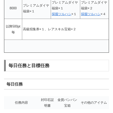
プレミアムダイヤ
プレミアムダイヤ
プレミアムダイヤ
8000
福袋×１
福袋×２
福袋×１
採掘ツルハシ
×１
採掘ツルハシ
×４
以降500pt
高級招集券×１、レアスキル宝箱×２
毎
毎日任務と目標任務
毎日任務
封印石証
金貨バンバン
任務内容
その他のアイテム
明書
宝箱