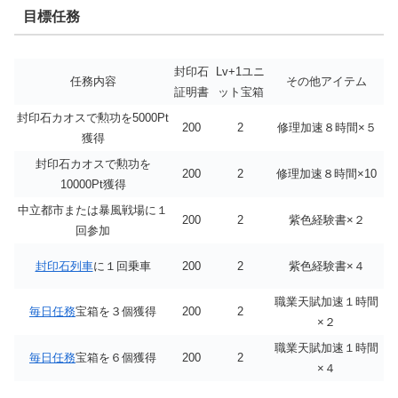
目標任務
封印石
Lv+1ユニ
任務内容
その他アイテム
証明書
ット宝箱
封印石カオスで勲功を5000Pt
200
2
修理加速８時間×５
獲得
封印石カオスで勲功を
200
2
修理加速８時間×10
10000Pt獲得
中立都市または暴風戦場に１
200
2
紫色経験書×２
回参加
封印石列車
に１回乗車
200
2
紫色経験書×４
職業天賦加速１時間
毎日任務
宝箱を３個獲得
200
2
×２
職業天賦加速１時間
毎日任務
宝箱を６個獲得
200
2
×４