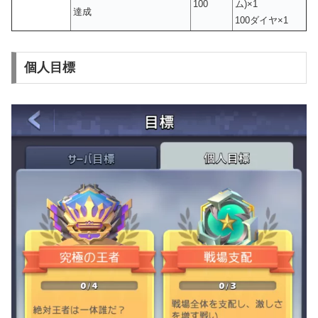
100
ム)×1
達成
100ダイヤ×1
個人目標