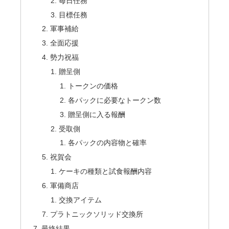
毎日任務
目標任務
軍事補給
全面応援
勢力祝福
贈呈側
トークンの価格
各パックに必要なトークン数
贈呈側に入る報酬
受取側
各パックの内容物と確率
祝賀会
ケーキの種類と試食報酬内容
軍備商店
交換アイテム
プラトニックソリッド交換所
最終結果