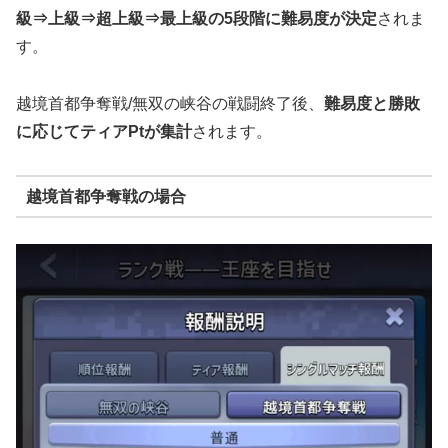
級⇒上級⇒超上級⇒最上級の5段階に難易度が決定
されま
す。
越境首都争奪戦/無双の峡谷の戦闘終了後、
難易度と勝敗
に応じてティアPtが集計
されます。
越境首都争奪戦の場合