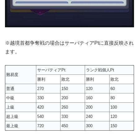
※越境首都争奪戦の場合はサーバティアPtに直接反映され
ます。
サーバティアPt
ランク戦個人Pt
難易度
勝利
敗北
勝利
敗北
普通
270
150
120
60
中級
330
200
160
80
上級
420
260
200
100
超上級
540
330
240
120
最上級
720
450
300
150