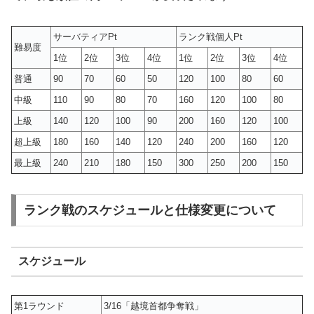
サーバティアPt
ランク戦個人Pt
難易度
1位
2位
3位
4位
1位
2位
3位
4位
普通
90
70
60
50
120
100
80
60
中級
110
90
80
70
160
120
100
80
上級
140
120
100
90
200
160
120
100
超上級
180
160
140
120
240
200
160
120
最上級
240
210
180
150
300
250
200
150
ランク戦のスケジュールと仕様変更について
スケジュール
第1ラウンド
3/16「越境首都争奪戦」