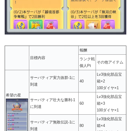
報酬
目標内容
ランク戦
その他アイテム
個人Pt
Lv3強化部品宝
サーバティア実力抜群-1に
40
箱×2
到達
100ダイヤ×1
希望の星
Lv3強化部品宝
サーバティア壮大な勝利-1
60
箱×3
に到達
100ダイヤ×1
Lv3強化部品宝
サーバティア無敗伝説-1に
80
箱×4
到達