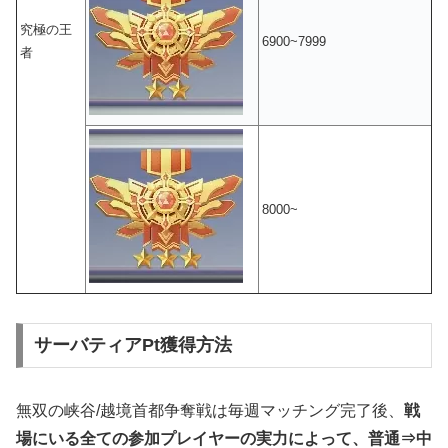
究極の王
6900~7999
者
8000~
サーバティアPt獲得方法
無双の峡谷/越境首都争奪戦は毎週マッチング完了後、
戦
場にいる全ての参加プレイヤーの実力によって、普通⇒中