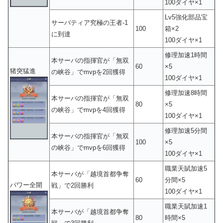
100ダイヤ×1
Lv5強化部品宝
サーバティア究極の王者-1
100
箱×2
に到達
100ダイヤ×1
修理加速1時間
本サーバの指揮官が「無双
60
×5
猪突猛進
の峡谷」でmvpを2回獲得
100ダイヤ×1
修理加速8時間
本サーバの指揮官が「無双
80
×5
の峡谷」でmvpを4回獲得
100ダイヤ×1
修理加速5分間
本サーバの指揮官が「無双
100
×5
の峡谷」でmvpを6回獲得
100ダイヤ×1
職業天賦加速5
本サーバが「越境首都争奪
60
分間×5
パワー全開
戦」で2回勝利
100ダイヤ×1
職業天賦加速1
本サーバが「越境首都争奪
80
時間×5