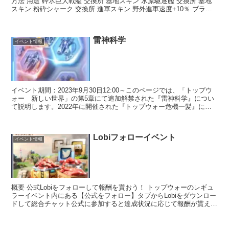
方法 用途 砕氷巨大戦艦 交換所 基地スキン 氷原駆逐艦 交換所 基地
スキン 粉砕シャーク 交換所 進軍スキン 野外進軍速度+10％ ブラッ
クホール 交換...
雷神科学
イベント情報
イベント期間：2023年9月30日12:00～このページでは、「トップウ
ォー 新しい世界」の第5章にて追加解禁された『雷神科学』につい
て説明します。2022年に開催された『トップウォー危機一髪』によ
り解禁された、雷神ユニットを強化するシステ...
Lobiフォローイベント
イベント情報
概要 公式Lobiをフォローして報酬を貰おう！ トップウォーのレギュ
ラーイベント内にある【公式をフォロー】タブからLobiをダウンロー
ドして総合チャット公式に参加すると達成状況に応じて報酬が貰えま
す。 Tips イベントイメージ 報酬 フォ...