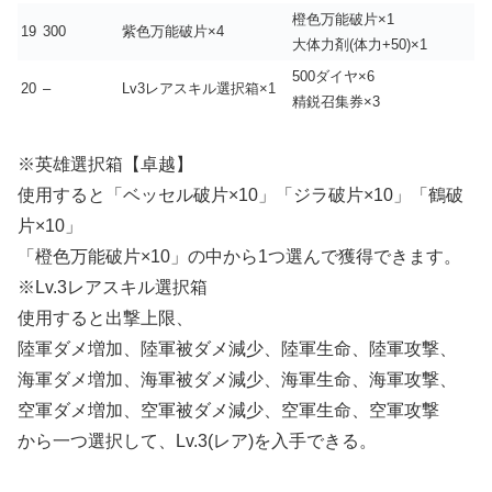
橙色万能破片×1
19
300
紫色万能破片×4
大体力剤(体力+50)×1
500ダイヤ×6
20
–
Lv3レアスキル選択箱×1
精鋭召集券×3
※英雄選択箱【卓越】
使用すると「ベッセル破片×10」「ジラ破片×10」「鶴破
片×10」
「橙色万能破片×10」の中から1つ選んで獲得できます。
※Lv.3レアスキル選択箱
使用すると出撃上限、
陸軍ダメ増加、陸軍被ダメ減少、陸軍生命、陸軍攻撃、
海軍ダメ増加、海軍被ダメ減少、海軍生命、海軍攻撃、
空軍ダメ増加、空軍被ダメ減少、空軍生命、空軍攻撃
から一つ選択して、Lv.3(レア)を入手できる。