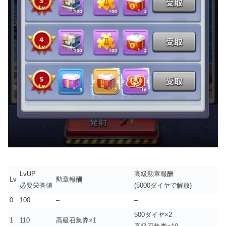
LvUP
高級勲章報酬
Lv
勲章報酬
必要栄誉値
(5000ダイヤで解放)
0
100
–
–
500ダイヤ×2
1
110
高級召集券×1