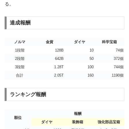
る。
達成報酬
ノルマ
金貨
ダイヤ
科学宝箱
1段階
128B
10
74個
2段階
642B
50
372個
3段階
1.28T
100
744個
合計
2.05T
160
1190個
ランキング報酬
報酬
順位
ダイヤ
装飾箱
強化部品宝箱