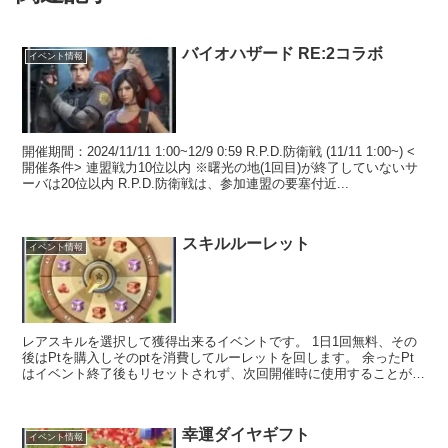
バイオハザード RE:2コラボ
イベント情報
開催期間：2024/11/11 1:00~12/9 0:59 R.P.D.防衛戦 (11/11 1:00~) <
開催条件> 連盟戦力10位以内 ※曙光の地(1回目)が終了していないサ
ーバは20位以内 R.P.D.防衛戦は、参加連盟の要塞付近...
スキルルーレット
イベント情報
レアスキルを選択して獲得出来るイベントです。 1日1回無料、その
後はPtを購入しそのptを消費してルーレットを回します。 余ったPt
はイベント終了後もリセットされず、次回開催時に使用することがで
きます。 ルーレットを回すと幸運値が毎回1〜4...
幸運ダイヤギフト
イベント情報