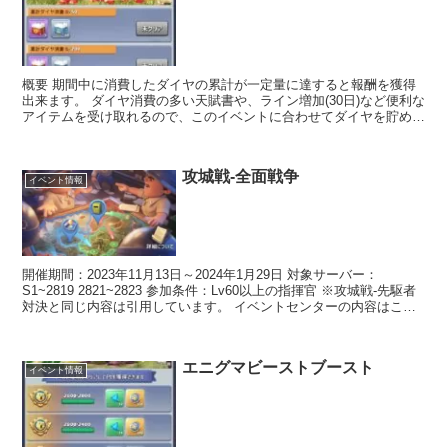
概要 期間中に消費したダイヤの累計が一定量に達すると報酬を獲得
出来ます。 ダイヤ消費の多い天賦書や、ライン増加(30日)など便利な
アイテムを受け取れるので、このイベントに合わせてダイヤを貯めて
おくことも大切です。 ダイヤ消費のイベントは他に...
攻城戦-全面戦争
イベント情報
開催期間：2023年11月13日～2024年1月29日 対象サーバー：
S1~2819 2821~2823 参加条件：Lv60以上の指揮官 ※攻城戦-先駆者
対決と同じ内容は引用しています。 イベントセンターの内容はこち
ら 前回(攻城戦-先駆者...
エニグマビーストブースト
イベント情報