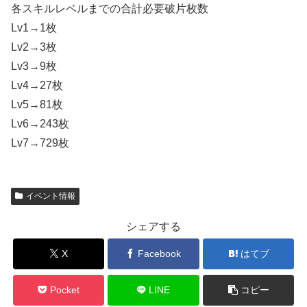
各スキルレベルまでの合計必要破片枚数
Lv1→1枚
Lv2→3枚
Lv3→9枚
Lv4→27枚
Lv5→81枚
Lv6→243枚
Lv7→729枚
イベント情報
シェアする
X
Facebook
はてブ
Pocket
LINE
コピー