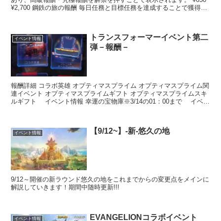
¥2,700 鋼鉄の旅の報酬 毎日任務と目標任務を達成することで獲得で
きる、鉄...
トランスフォーマーイベント第二
イベント情報
弾－報酬－
報酬詳細 コラボ英雄 オプティマスプライム オプティマスプライム関
連イベント オプティマスプライムギフト オプティマスプライムスキ
ルギフト イベント情報 幸運の宝物庫※3/14の01：00まで イベン
ト情報 アタック！オートボット バン...
【9/12~】-新-悠久の地
イベント情報
9/12～開催の新ラウンド悠久の地をこれまでからの変更点をメインに
解説していきます！期間中随時更新!!!
EVANGELIONコラボイベント
イベント情報