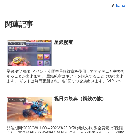
kana
関連記事
星銀秘宝
イベント情報
星銀秘宝 概要 イベント期間中星銀紋章を使用してアイテムと交換を
することが出来ます。 星銀紋章はギフトを購入することで獲得出来
ます。 ギフトは毎日更新され、各1回づつ交換出来ます。 VIPレベル
や購入状況により出てくるアイテムは4段階2段階...
祝日の祭典（鋼鉄の旅）
イベント情報
開催期間:2026/3/9 1:00～2026/3/23 0:59 鋼鉄の旅 課金要素は2段階
あり、高級報酬・究極報酬を解禁を押すことで表示されます。 ¥650