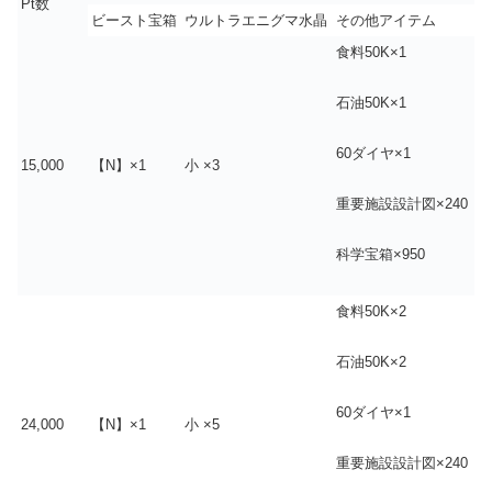
Pt数
ビースト宝箱
ウルトラエニグマ水晶
その他アイテム
食料50K×1
石油50K×1
60ダイヤ×1
15,000
【N】×1
小 ×3
重要施設設計図×240
科学宝箱×950
食料50K×2
石油50K×2
60ダイヤ×1
24,000
【N】×1
小 ×5
重要施設設計図×240