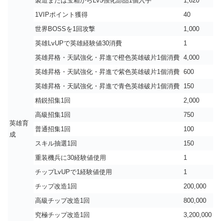
製造または宝箱からLv5強化部品1個入手
1,620
1VIPポイント獲得
40
世界BOSSを1回攻撃
1,000
英雄LvUPで英雄経験値30消費
1
英雄昇格・天賦強化・昇進で橙色英雄破片1個消費
4,000
英雄昇格・天賦強化・昇進で紫色英雄破片1個消費
600
英雄昇格・天賦強化・昇進で青色英雄破片1個消費
150
精鋭招集1回
2,000
高級招集1回
750
英雄育
普通招集1回
100
成
スキル抽選1回
150
重装機兵に30経験値使用
1
チップLvUPで1経験値使用
1
チップ改造1回
200,000
高級チップ改造1回
800,000
究極チップ改造1回
3,200,000