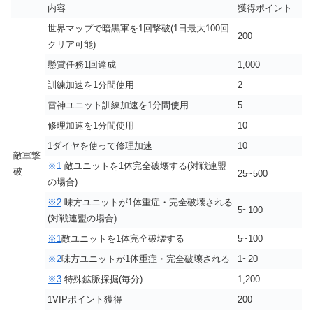
内容
獲得ポイント
世界マップで暗黒軍を1回撃破(1日最大100回
200
クリア可能)
懸賞任務1回達成
1,000
訓練加速を1分間使用
2
雷神ユニット訓練加速を1分間使用
5
修理加速を1分間使用
10
1ダイヤを使って修理加速
10
敵軍撃
※1
敵ユニットを1体完全破壊する(対戦連盟
破
25~500
の場合)
※2
味方ユニットが1体重症・完全破壊される
5~100
(対戦連盟の場合)
※1
敵ユニットを1体完全破壊する
5~100
※2
味方ユニットが1体重症・完全破壊される
1~20
※3
特殊鉱脈採掘(毎分)
1,200
1VIPポイント獲得
200