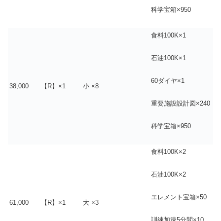
科学宝箱×950
食料100K×1
石油100K×1
60ダイヤ×1
38,000
【R】×1
小 ×8
重要施設設計図×240
科学宝箱×950
食料100K×2
石油100K×2
エレメント宝箱×50
61,000
【R】×1
大 ×3
訓練加速5分間×10