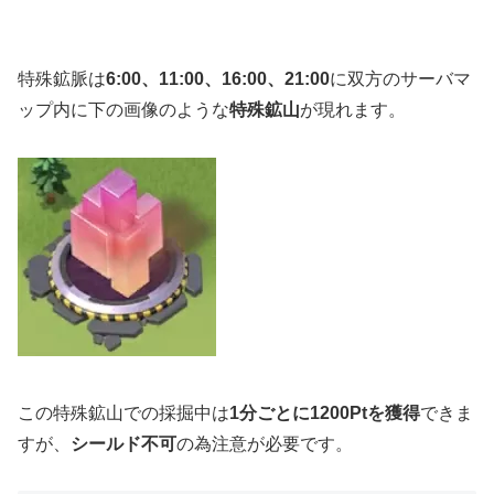
特殊鉱脈は
6:00、11:00、16:00、21:00
に双方のサーバマ
ップ内に下の画像のような
特殊鉱山
が現れます。
この特殊鉱山での採掘中は
1分ごとに1200Ptを獲得
できま
すが、
シールド不可
の為注意が必要です。