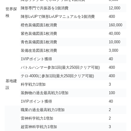
陣形専門で共振器を1個消費
12,000
世界探
検
陣形LvUPで陣形LvUPマニュアルを1個消費
400
橙色装備図面1枚消費
160,000
紫色装備図面1枚消費
40,000
青色装備図面1枚消費
10,000
装備改造図面1枚消費
3,000
1VIPポイント獲得
40
バトルハンマー参加1回(最大250回クリア可能)
400
テロ-4000に参加1回(最大250回クリア可能)
400
基地建
科学戦力1増加
3
設
装飾物の過去最高戦力1増加
100
1VIPポイント獲得
40
職業の過去最高戦力1増加
2
雷神科学戦力1増加
2
超雷神科学戦力1増加
3