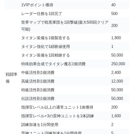
1VIPポイント獲得
40
レーダー任務を1回完了
500
世界マップで暗黒軍団を1回撃破(最大500回クリア
200
可能)
タイタン装備を1個製造する
1,800
タイタン強化で1経験値使用
1
タイタン装備を1回精錬する
50,000
特殊効果合成でタイタン魔石1個消費
250,000
中級活性剤1個消費
2,400
戦闘準
備
高級活性剤1個消費
12,000
特級活性剤1個消費
50,000
伝説活性剤1個消費
50,000
指揮官レベル以上の通常ユニット1体獲得
200
指揮官レベル+3の雷神ユニットを1体訓練
1,600
訓練加速を1分間使用
2
雷神ユニット訓練加速を1分間使用
5