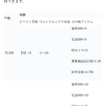
得できます。
報酬
Pt数
ビースト宝箱
ウルトラエニグマ水晶
その他アイテム
食料50K×5
石油50K×5
60ダイヤ×5
75,000
【N】×5
小 ×15
重要施設設計図×1.2K
科学宝箱×4.75K
食料50K×10
石油50K×10