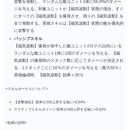
攻撃を発動し、ランダムな敵ユニット1体に55.0%のダメー
ジを与える。対象ユニットが【磁気波動】状態の場合、すぐ
にすべての【磁気波動】を爆発させ、残りの【磁気波動】を
全て発動する。英雄スキルは【磁気波動】状態の敵を優先的
に攻撃する
パッシブスキル
【磁気波動】爆発が命中した敵ユニットの1マス以内にいる
ランダムな敵ユニット1体に1回のダメージを与える。
【磁
気波動】の爆発時のスタック数に応じてダメージが決定され
る。1スタックごとに10％のダメージを与える（最大50％）
英雄編成時、【磁気波動】効果＋20％
<スキルボーナスについて>
【攻撃強化】:戦争が100上昇する毎に+0.04%
アクティブスキルダメージ:戦争が100上昇する毎に+0.02%
<効果の説明>