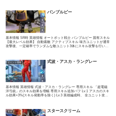
バンブルビー
英雄
基本情報 SR時 英雄情報 オートボット戦士 バンブルビー 固有スキル
【最大レベル効果】 自動索敵 アクティブスキル 味方ユニットが通常
攻撃後、一定確率でランダムな敵ユニット3体にスキル攻撃を行い、
それぞれ38.9%のダメージを与える。対象...
式波・アスカ・ラングレー
イベント情報
基本情報 英雄情報 式波・アスカ・ラングレー 専用スキル 「超電磁
洋弓銃」のスキル効果を増幅 専用スキル追加バフ Lv.1 アスカのスキ
ル効果+3%(スキル発動率を除く) Lv.3 英雄編成時、 全ユニット攻撃
+30% Lv.5 【状態ダ...
スタースクリーム
英雄