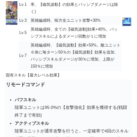
Lv.1
率、【磁気波動】の効果とパッシブダメージは除
く)
Lv.3
英雄編成時、味方全ユニット攻撃+30%
英雄編成時、全ての【磁気波動]効果+40%。パッ
Lv.5
シブスキルによるダメージ回数が１に増加
英雄編成時、【磁気波動】効果+50%。敵ユニット
６体に毎ターン50％の【磁気波動】効果を追加、
Lv.7
パッシブスキルダメージが30％に増加、上限が
150％に増加
固有スキル【最大レベル効果】
リモードコマンド
バフスキル
陸軍ユニットは95.0%の【攻撃強化】効果を獲得する(戦闘
終了まで有効)
アクティブスキル
陸軍ユニットが通常攻撃を行うと、一定確率で4回のスキル