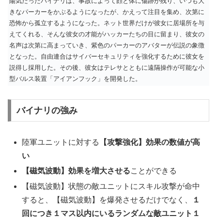
陽気だったバイナリは、事故によって顔と体に傷跡が残り、いつも大
きなパーカーをかぶるようになったが、かえって注目を集め、次第に
恐怖から孤立するようになった。ネット世界だけが彼女に居場所を与
えてくれる、そんな彼女の才能がハッカーたちの目に留まり、彼女の
名声は次第に高まっていき、紫色のパーカーのアバターが伝説の象徴
となった。自由連合はサイバーセキュリティを強化するために彼女を
説得し採用した。その後、彼女はテレサとともに遠隔操作が可能な小
型バルス装置「アイアンフック」を開発した。
バイナリの強み
陸軍ユニットに対する
【攻撃強化】効果の数値が高
い
【磁気波動】効果を増大させる
ことができる
【磁気波動】状態の敵ユニットにスキル攻撃が命中
すると、【磁気波動】を爆発させるだけでなく、
１
回につき１マス以内にいるランダムな敵ユニット１