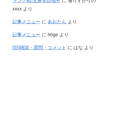
ランク戦-王座を目指せ
に
通りすがりの
xxxx
より
記事メニュー
に
あおたん
より
記事メニュー
に
h0ge
より
[旧]雑談・質問・コメント
に
はな
より