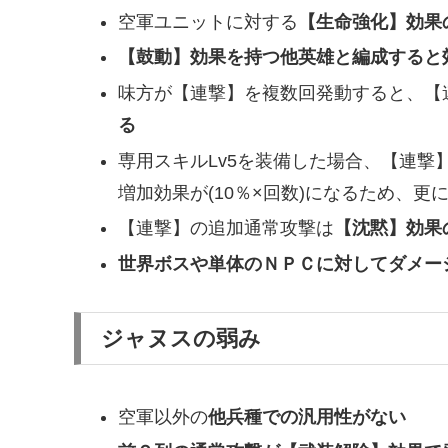
空軍ユニットに対する
【生命強化】効果
【鼓動】効果を持つ他英雄と編成すると
味方が【連撃】を複数回発動すると、【
る
専用スキルLv5を装備した場合、【連撃
増加効果が(10％×回数)になるため、更
【連撃】の追加通常攻撃は
【沈黙】効果
世界ボスや単体のＮＰＣに対してダメー
ジャヌスの弱み
空軍以外の
他兵種での汎用性がない