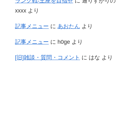
ランク戦-王座を目指せ
に
通りすがりの
xxxx
より
記事メニュー
に
あおたん
より
記事メニュー
に
h0ge
より
[旧]雑談・質問・コメント
に
はな
より