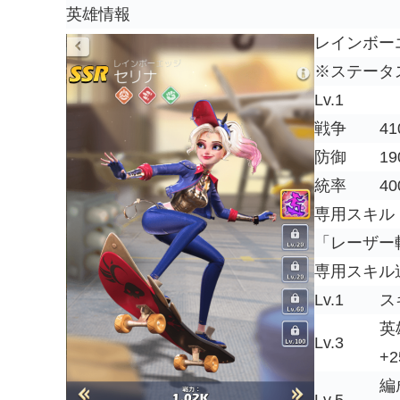
英雄情報
レインボー
※ステータ
Lv.1
戦争
41
防御
19
統率
40
専用スキル
「レーザー
専用スキル
Lv.1
ス
英
Lv.3
+
編