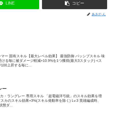
LINE
コピー
あおたん
ンマー 固有スキル【最大レベル効果】 最強防御 パッシブスキル 味
る毎に被ダメージ軽減+10.9%を1つ獲得(最大3スタック) <ス
00上昇する毎に...
レー
スカ・ラングレー 専用スキル 「超電磁洋弓銃」のスキル効果を増
 アスカのスキル効果+3%(スキル発動率を除く) Lv.3 英雄編成時、
状態ダ...