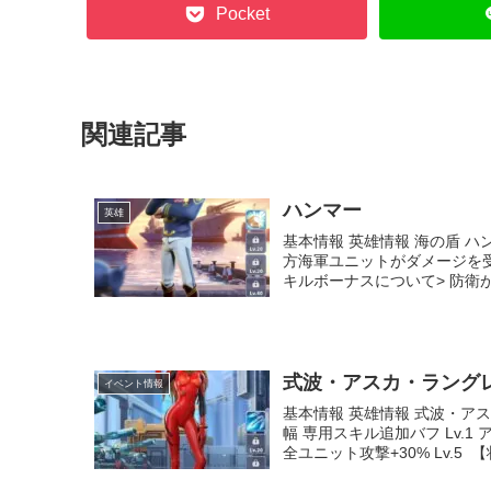
Pocket
関連記事
ハンマー
英雄
基本情報 英雄情報 海の盾 ハ
方海軍ユニットがダメージを受け
キルボーナスについて> 防衛が1
式波・アスカ・ラング
イベント情報
基本情報 英雄情報 式波・ア
幅 専用スキル追加バフ Lv.1
全ユニット攻撃+30% Lv.5 【