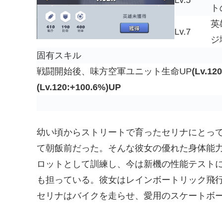
Lv.5
ト
英
Lv.7
ジ
固有スキル
戦闘開始後、味方空軍ユニット生命UP
(Lv.12
(Lv.120:+100.6%)UP
幼い頃からストリートで育ったセリナにとっ
て朝飯前だった。そんな彼女の優れた身体能
ロットとして訓練し、今は新機の性能テスト
も担っている。彼女はレインボートリック飛
セリナはバイクを走らせ、愛用のスケートボ