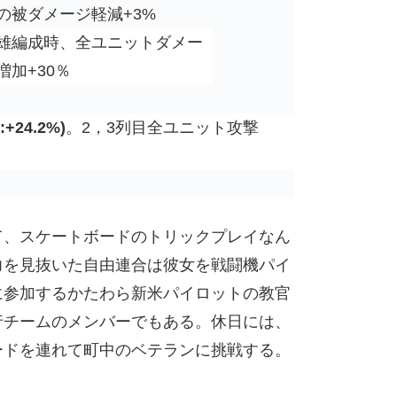
の被ダメージ軽減+3%
雄編成時、全ユニットダメー
増加+30％
0:+24.2%)
。2，3列目全ユニット攻撃
て、スケートボードのトリックプレイなん
力を見抜いた自由連合は彼女を戦闘機パイ
に参加するかたわら新米パイロットの教官
行チームのメンバーでもある。休日には、
ードを連れて町中のベテランに挑戦する。