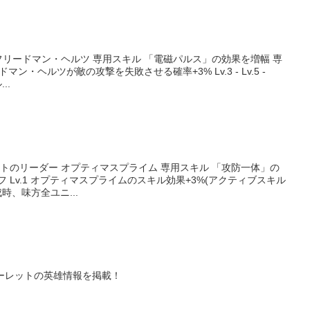
 フリードマン・ヘルツ 専用スキル 「電磁パルス」の効果を増幅 専
ドマン・ヘルツが敵の攻撃を失敗させる確率+3% Lv.3 - Lv.5 -
..
ットのリーダー オプティマスプライム 専用スキル 「攻防一体」の
 Lv.1 オプティマスプライムのスキル効果+3%(アクティブスキル
成時、味方全ユニ...
ーレットの英雄情報を掲載！