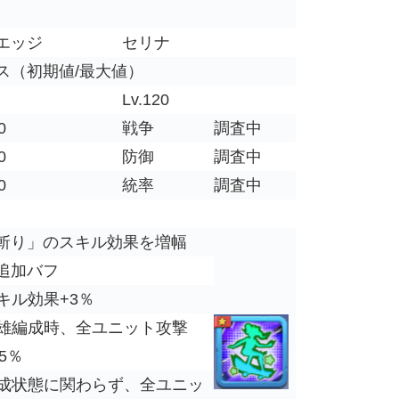
エッジ
セリナ
ス（初期値/最大値）
Lv.120
0
戦争
調査中
0
防御
調査中
0
統率
調査中
斬り」のスキル効果を増幅
追加バフ
キル効果+3％
雄編成時、全ユニット攻撃
25％
成状態に関わらず、全ユニッ