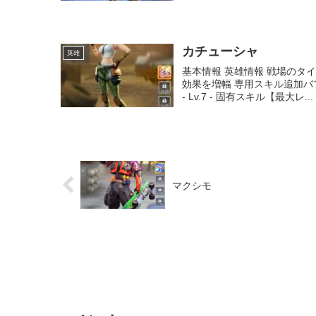
カチューシャ
英雄
基本情報 英雄情報 戦場のタ
効果を増幅 専用スキル追加バフ L
- Lv.7 - 固有スキル【最大レ...
マクシモ