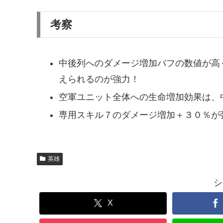
考察
中後列へのダメージ増加バフの数値が高
えられるのが強力！
空軍ユニット全体への生命増加効果は、
専用スキル７のダメージ増加＋３０％が強
英雄
シ
X