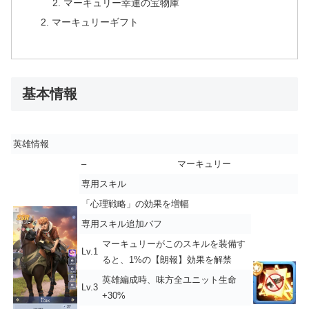
マーキュリー幸運の宝物庫
マーキュリーギフト
基本情報
英雄情報
–
マーキュリー
専用スキル
「
心理戦略
」の効果を増幅
専用スキル追加バフ
マーキュリーがこのスキルを装備す
Lv.1
ると、1%の【朗報】効果を解禁
英雄編成時、味方全ユニット生命
Lv.3
+30%