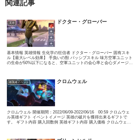
関連記事
ドクター・グローバー
英雄
基本情報 英雄情報 生化学の狂信者 ドクター・グローバー 固有スキ
ル【最大レベル効果】 手負いの獣 パッシブスキル 味方空軍ユニット
の生命が50%以下になると、空軍ユニットの会心率と会心ダメージ
+20.5% <スキルボーナスについて> 戦争...
クロムウェル
新英雄イベント
クロムウェル 開催期間：2022/06/09-2022/06/16 00:59 クロムウェ
ル英雄ギフト イベントイメージ 英雄の破片を獲得出来るギフトで
す。 ギフト内容 購入回数例 英雄ギフト内容 購入価格 クロムウェル
破片 枚数 紫色経験...