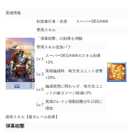
英雄情報
剣道修行者・赤虎
スーパーDEGAWA
専用スキル
「
弾幕砲撃
」の効果を増幅
専用スキル追加バフ
スーパーDEGAWAのスキル効果
Lv.1
+3%
英雄編成時、味方全ユニット攻撃
Lv.3
+20%
編成状態に関わらず、味方全ユニ
Lv.5
ットの被ダメージ軽減+2%
英雄のレイジ発動回数が5-11回に
Lv.7
増加
固有スキル【最大レベル効果】
弾幕砲撃