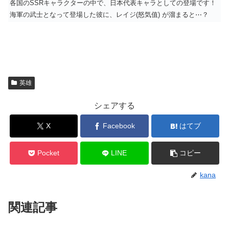
各国のSSRキャラクターの中で、日本代表キャラとしての登場です！
海軍の武士となって登場した彼に、レイジ(怒気值) が溜まると⋯？
英雄
シェアする
X
Facebook
はてブ
Pocket
LINE
コピー
kana
関連記事