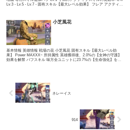
Lv.3 - Lv.5 - Lv.7 - 固有スキル【最大レベル効果】 フレア アクティブ
スキル ...
小芝風花
英雄
基本情報 英雄情報 戦場の花 小芝風花 固有スキル【最大レベル効
果】 Power MAXXX~ 所持属性 英雄獲得後、2.0%の【女神の守護】
効果を解禁 バフスキル 味方全ユニットに23.7%の【生命強化】を展
開する(戦闘終了まで有効) 内...
ネレーイス
914