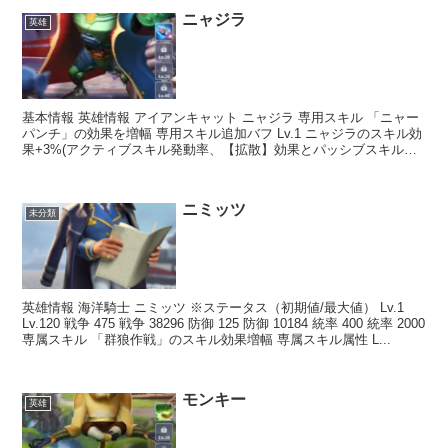
ニャジラ
英雄
基本情報 英雄情報 アイアンキャット ニャジラ 専用スキル 「ニャー
パンチ」の効果を増幅 専用スキル追加バフ Lv.1 ニャジラのスキル効
果+3%(アクティブスキル発動率、【拡散】効果とパッシブスキルは
除く) Lv.3 英雄編成時、味方全ユ...
ニミッツ
未分類
英雄情報 海洋騎士 ニミッツ ※ステータス（初期値/最大値） Lv.1
Lv.120 戦争 475 戦争 38296 防御 125 防御 10184 統率 400 統率 2000
専属スキル 「群狼作戦」のスキル効果増幅 専属スキル属性 L...
モンキー
英雄