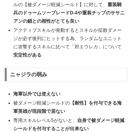
ルの【被ダメージ軽減シールド】に対して、
重装騎
兵のドゥームソーブレード
D-4
や重装チップのササニ
アンの鎖との相性がとても良い
アクティブスキルが発動するとスキルか拡散ダメー
ジが必ず後列にヒットする為、ランダムなユニット
に攻撃するスキルに比べて「対エウレカ」について
安定性がある
ニャジラの弱み
海軍以外では使えない
被ダメージ軽減シールドの
【耐性】を付与できる海
軍英雄が現段階で居ない
専用スキルレベル
5
がないと、
自身で被ダメージ軽減
シールドを付与することが出来ない