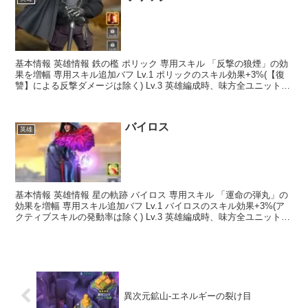
基本情報 英雄情報 鉄の檻 ポリック 専用スキル 「反撃の狼煙」の効
果を増幅 専用スキル追加バフ Lv.1 ポリックのスキル効果+3%(【復
讐】による反撃ダメージは除く) Lv.3 英雄編成時、味方全ユニット攻
撃+30% Lv.5 味方1列...
バイロス
英雄
幸運の宝物庫
基本情報 英雄情報 星の軌跡 バイロス 専用スキル 「運命の弾丸」の
効果を増幅 専用スキル追加バフ Lv.1 バイロスのスキル効果+3%(ア
クティブスキルの発動率は除く) Lv.3 英雄編成時、味方全ユニット生
命+20% Lv.5 編成状態...
異次元鉱山-エネルギーの裂け目