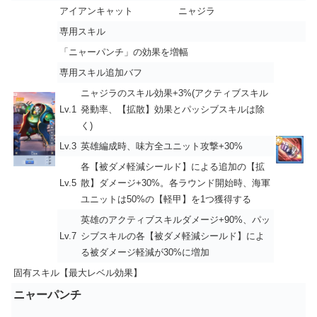
アイアンキャット
ニャジラ
専用スキル
「
ニャーパンチ
」の効果を増幅
専用スキル追加バフ
ニャジラのスキル効果+3%(アクティブスキル
Lv.1
発動率、【拡散】効果とパッシブスキルは除
く)
Lv.3
英雄編成時、味方全ユニット攻撃+30%
各【被ダメ軽減シールド】による追加の【拡
Lv.5
散】ダメージ+30%。各ラウンド開始時、海軍
ユニットは50%の【軽甲】を1つ獲得する
英雄のアクティブスキルダメージ+90%、パッ
Lv.7
シブスキルの各【被ダメ軽減シールド】によ
る被ダメージ軽減が30%に増加
固有スキル【最大レベル効果】
ニャーパンチ