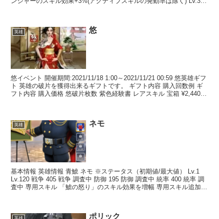
ンジャーのスキル効果+3%(アクティブスキルの発動率は除く) Lv.3
英雄編成時、味方全ユニット攻...
悠
英雄
悠イベント 開催期間:2021/11/18 1:00～2021/11/21 00:59 悠英雄ギフ
ト 英雄の破片を獲得出来るギフトです。 ギフト内容 購入回数例 ギ
フト内容 購入価格 悠破片枚数 紫色経験書 レアスキル 宝箱 ¥2,440
...
ネモ
英雄
基本情報 英雄情報 青鯱 ネモ ※ステータス（初期値/最大値） Lv.1
Lv.120 戦争 405 戦争 調査中 防御 195 防御 調査中 統率 400 統率 調
査中 専用スキル 「鯱の怒り」のスキル効果を増幅 専用スキル追加バ
フ Lv...
ポリック
英雄