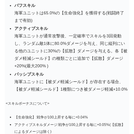
バフスキル
海軍ユニットは65.0%の【生命強化】を獲得する(戦闘終了
まで有効)
アクティブスキル
海軍ユニットが通常攻撃後、一定確率でスキルを3回発動
し、ランダム敵1体に80.0%ダメージを与え、同じ縦列にい
る他のユニットに30%の【拡散】ダメージを与える。各【被
ダメ軽減シールド】の種類ごとに追加で【拡散】ダメージ
+20%(最大200% )
パッシブスキル
海軍ユニットに【被ダメ軽減シールド】が存在する場合、
【被ダメ軽減シールド】1種類につき被ダメージ軽減+10.0%
<スキルボーナスについて>
【生命強化】:戦争が100上昇する毎に+0.04%
アクティブスキルダメージ:戦争が100上昇する毎に+0.05%(【拡散】
によるダメージは除く)