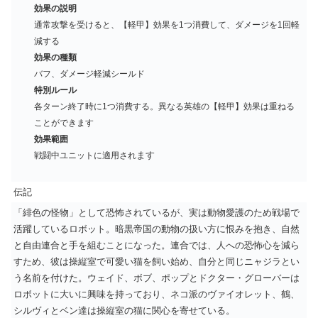
効果の説明
通常攻撃を受けると、【軽甲】効果を1つ消費して、ダメージを1回軽
減する
効果の種類
バフ、ダメージ軽減シールド
特別ルール
各ターン終了時に1つ消費する。異なる英雄の【軽甲】効果は重ねる
ことができます
効果範囲
ます
戦闘中ユニットに適用され
伝記
「緋色の怪物」として恐怖されているが、実は動物愛護のため戦場で
活躍しているロボット。暗黒帝国の動物の扱い方に恨みを抱き、自然
と自由連合と手を組むことになった。連合では、人への恐怖心を減ら
すため、彼は操縦室で可愛い猫を飼い始め、自分と同じニャジラとい
う名前を付けた。ウェイド、ボブ、ポップとドクター・グローバーは
ロボットに大いに興味を持っており、ネコ派のヴァイオレット、鶴、
シルヴィとベン達は操縦室の猫に関心を寄せている。