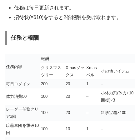
任務は毎日更新されます。
招待状(¥610)をすると2倍報酬を受け取れます。
任務と報酬
報酬
任務内容
クリスマス
Xmasソッ
Xmas
その他アイテム
ツリー
クス
ベル
毎日ログイン
200
20
1
–
小体力剤(体力+10
体力消費50
100
20
–
回復)×3
レーダー任務クリ
100
20
–
科学宝箱×100
ア3回
暗黒軍団を撃破10
100
10
1
–
回