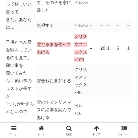
て、その子を家に
ベル×5
–
–
–
–
–
って欲しいと
帰した
言って
きた。あなた
無視する
ベル×5
–
–
–
–
–
は…
クリス
子供たちが雪
雪だるまを作って
マスソ
–
20
1
5
1
合戦をしてい
あげる
ックス
るのを見て、
×100
願い事を
クリス
聞いてみた
マスソ
ら、願い事の
雪合戦に参加する
–
–
–
–
–
ックス
リストが長す
×40
ぎ、
雪の中でクリスマ
1つしか叶えら
ベル
スの絵本を読んで
–
–
–
–
–
れないので…
×10
あげる
クリス
そのドレスを買っ
マスソ
メニュー
ホーム
検索
トップ
サイドバー
あなたが街を