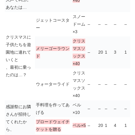
×40
あなたは…
スノー
ジェットコースタ
ドーム
–
–
–
–
–
ー
×3
クリスマスに
クリス
子供たちを遊
メリーゴーラウン
マスソ
園地に連れて
–
20
1
3
1
ド
ックス
いくと
×40
、最初に乗っ
クリス
たのは…？
マスソ
ウォーターライド
–
–
–
–
–
ックス
×40
手料理を作ってあ
ベル
感謝祭にお隣
–
–
–
–
–
げる
×10
さんが招待し
てくれたか
ブロードウェイチ
ベル×5
–
20
1
4
1
ら、
ケットを贈る