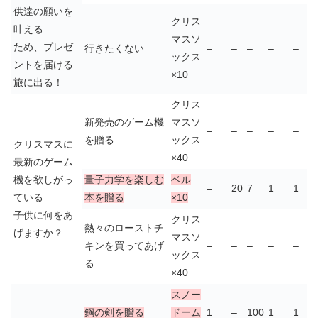
供達の願いを
クリス
叶える
マスソ
ため、プレゼ
行きたくない
–
–
–
–
–
ックス
ントを届ける
×10
旅に出る！
クリス
新発売のゲーム機
マスソ
–
–
–
–
–
を贈る
ックス
クリスマスに
×40
最新のゲーム
機を欲しがっ
量子力学を楽しむ
ベル
–
20
7
1
1
ている
本を贈る
×10
子供に何をあ
クリス
熱々のローストチ
げますか？
マスソ
キンを買ってあげ
–
–
–
–
–
ックス
る
×40
スノー
鋼の剣を贈る
ドーム
1
–
100
1
1