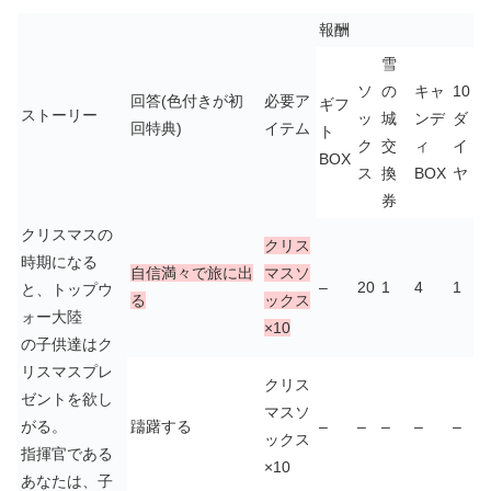
報酬
雪
ソ
の
キャ
10
回答(色付きが初
必要ア
ギフ
ストーリー
ッ
城
ンデ
ダ
回特典)
イテム
ト
ク
交
ィ
イ
BOX
ス
換
BOX
ヤ
券
クリスマスの
クリス
時期になる
自信満々で旅に出
マスソ
–
20
1
4
1
と、トップウ
る
ックス
ォー大陸
×10
の子供達はク
リスマスプレ
クリス
ゼントを欲し
マスソ
がる。
躊躇する
–
–
–
–
–
ックス
指揮官である
×10
あなたは、子