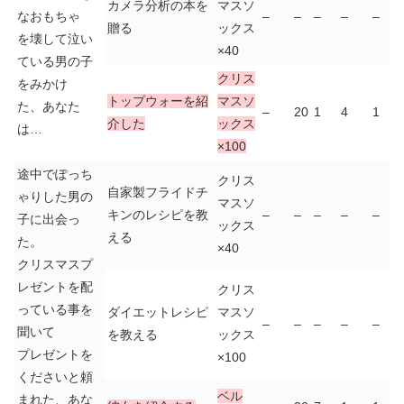
カメラ分析の本を
マスソ
なおもちゃ
–
–
–
–
–
贈る
ックス
を壊して泣い
×40
ている男の子
クリス
をみかけ
トップウォーを紹
マスソ
た、あなた
–
20
1
4
1
介した
ックス
は…
×100
途中でぽっち
クリス
自家製フライドチ
ゃりした男の
マスソ
キンのレシピを教
–
–
–
–
–
子に出会っ
ックス
える
た。
×40
クリスマスプ
レゼントを配
クリス
っている事を
ダイエットレシピ
マスソ
–
–
–
–
–
聞いて
を教える
ックス
プレゼントを
×100
くださいと頼
ベル
まれた、あな