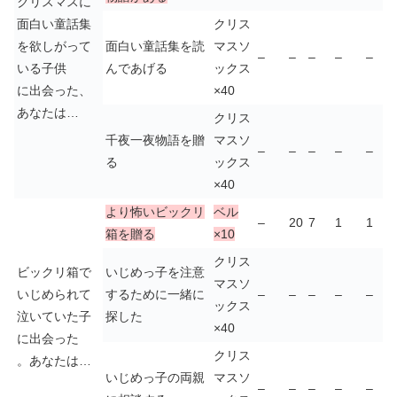
クリスマスに
面白い童話集
クリス
を欲しがって
面白い童話集を読
マスソ
–
–
–
–
–
いる子供
んであげる
ックス
に出会った、
×40
あなたは…
クリス
千夜一夜物語を贈
マスソ
–
–
–
–
–
る
ックス
×40
より怖いビックリ
ベル
–
20
7
1
1
箱を贈る
×10
クリス
ビックリ箱で
いじめっ子を注意
マスソ
いじめられて
するために一緒に
–
–
–
–
–
ックス
泣いていた子
探した
×40
に出会った
クリス
。あなたは…
いじめっ子の両親
マスソ
–
–
–
–
–