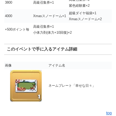
3800
高級召集券×1
紫色経験書×2
超級ダイヤ福袋×1
4000
Xmasスノードーム×1
Xmasスノードーム×2
高級召集券×1
+500ポイント毎
小体力剤(体力+10回復)×2
このイベントで手に入るアイテム詳細
画像
アイテム名
ネームプレート「幸せな日々」
top