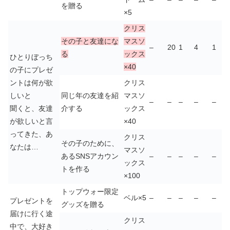
を贈る
×5
クリス
その子と友達にな
マスソ
–
20
1
4
1
る
ックス
ひとりぼっち
×40
の子にプレゼ
ントは何が欲
クリス
しいと
同じ年の友達を紹
マスソ
–
–
–
–
–
聞くと、友達
介する
ックス
が欲しいと言
×40
ってきた、あ
クリス
その子のために、
なたは…
マスソ
あるSNSアカウン
–
–
–
–
–
ックス
トを作る
×100
トップウォー限定
ベル×5
–
–
–
–
–
プレゼントを
グッズを贈る
届けに行く途
クリス
中で、大好き