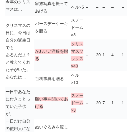
今年のクリス
家族写真を撮って
ベル×5
–
–
–
–
–
マスは…
あげる
スノー
バースデーケーキ
クリスマスの
ドーム
–
–
–
–
–
を贈る
日に、今日は
×3
自分の誕生日
クリス
でも
かわいい洋服を贈
マスソ
あるんだよ？
–
20
1
4
1
る
ックス
と教えてくれ
×40
た子がいた。
ベル
あなたは…
百科事典を贈る
–
–
–
–
–
×10
一日中あなた
スノー
に付きまとっ
願い事を聞いてあ
ドーム
–
20
7
1
1
ていた子供
げる
×3
が、
一日だけ自分
ぬいぐるみを渡し
の使用人にな