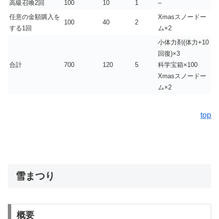
高級召喚2回
100
10
1
–
任意の金額購入を
Xmasスノードー
100
40
2
する1回
ム×2
小体力剤(体力+10
回復)×3
合計
700
120
5
科学宝箱×100
Xmasスノードー
ム×2
top
雪まつり
概要