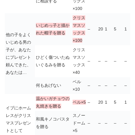
に相談する
ックス
×100
クリス
いじめっ子と描か
マスソ
–
20
1
5
1
れた帽子を贈る
ックス
他の子をよく
×100
いじめる男の
子が、あなた
クリス
にプレゼント
ひどく傷ついたぬ
マスソ
–
–
–
–
–
頼んできた、
いぐるみを贈る
ックス
あなたは…
×40
ベル
何もあげない
–
–
–
–
–
×10
温かいガチョウの
ベル×5
–
20
1
5
1
丸焼きを贈る
イブにホーム
レスがクリス
スノー
和風キノコパスタ
マスプレゼン
ドーム
–
–
–
–
–
を贈る
トとして
×5