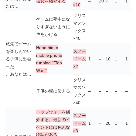
彼女を紹介する
–
20
7
1
1
×10
たは…
クリス
ゲームに夢中にな
マスソ
りすぎないように
–
–
–
–
–
ックス
声をかける
×40
旅先でゲーム
Hand him a
を楽しんでい
スノー
mobile phone
る子供に出会
ドーム
1
–
10
1
1
running “”Top
った
×2
War””
、あなたは…
クリス
マスソ
子供の親に伝える
–
–
–
–
–
ックス
×40
トップウォーを紹
スノー
介する。最新のイ
ドーム
1
–
20
1
1
ベントには色んな
×3
物語がある