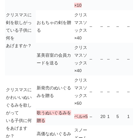
×10
クリスマスに
クリス
剣を欲しがっ
おもちゃの剣を贈
マスソ
–
–
–
–
–
ている子供に
る
ックス
何を
×40
あげますか？
クリス
某美容室の会員カ
マスソ
–
–
–
–
–
ードを送る
ックス
×40
クリス
新発売のぬいぐる
マスソ
クリスマスに
–
–
–
–
–
みを贈る
ックス
かわいいぬい
×60
ぐるみを欲し
がって
歌うぬいぐるみを
ベル×5
–
20
1
5
1
いる子供に何
贈る
をあげます
スノー
高価なぬいぐるみ
か？
ドーム
–
–
–
–
–