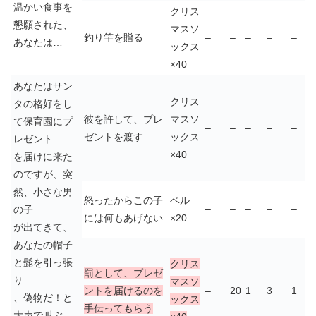
温かい食事を
クリス
懇願された、
マスソ
釣り竿を贈る
–
–
–
–
–
あなたは…
ックス
×40
あなたはサン
クリス
タの格好をし
彼を許して、プレ
マスソ
て保育園にプ
–
–
–
–
–
ゼントを渡す
ックス
レゼント
×40
を届けに来た
のですが、突
然、小さな男
怒ったからこの子
ベル
–
–
–
–
–
の子
には何もあげない
×20
が出てきて、
あなたの帽子
と髭を引っ張
クリス
罰として、プレゼ
り
マスソ
ントを届けるのを
–
20
1
3
1
、偽物だ！と
ックス
手伝ってもらう
大声で叫ぶ。