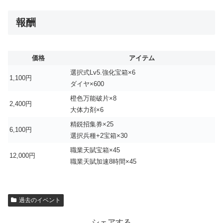
報酬
価格
アイテム
選択式Lv5.強化宝箱×6
1,100円
ダイヤ×600
橙色万能破片×8
2,400円
大体力剤×6
精鋭招集券×25
6,100円
選択兵種+2宝箱×30
職業天賦宝箱×45
12,000円
職業天賦加速8時間×45
過去のイベント
シェアする