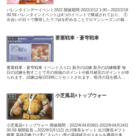
バレンタインデーイベント2022 開催期間:2022/2/12 1:00～2022/2/19
00:59 バレンタインイベントは4つのイベントで構成されており、 ①
出会いの日々で獲得したラブptを貯めることでロマンシーズンの報酬
を受け取れま...
要塞戦車・蒼穹戦車
スキン
要塞戦車・蒼穹戦車 イベント入り口 新月の試練 新月の試練概要 毎
日の試練を熟すことで月の祝福のポイントや銀月秘宝のポイントが得
られます。試練は毎日01時にリセットされます。暗月の冠を購入す
ると得られるポイント・アイテムが2倍になります（1...
小芝風花×トップウォー
英雄
小芝風花×トップウォー 開催期間：2022年04月09日-2022年04月24日
00:59 期間延長→2022年5月11日 出川隊長をゲット 出川隊長ギフト
概要 英雄召喚では手に入らない悠の英雄破片やスキルを獲得出来る