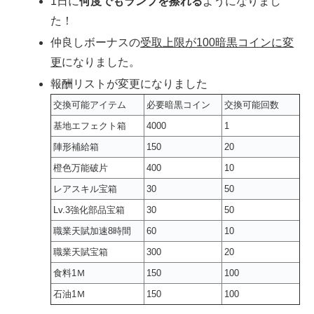
1日に
何度でもランプを擦れる
ようになりまし
た！
仲良しボーナスの
受取上限が100暗黒コインに変
更
になりました。
報酬リストが変更になりました
交換可能アイテム
必要暗黒コイン
交換可能回数
基地エフェクト箱
4000
1
陣形補給箱
150
20
橙色万能破片
400
10
レアスキル宝箱
30
50
Lv.3強化部品宝箱
30
50
職業天賦加速8時間
60
10
職業天賦宝箱
300
20
食料1Ｍ
150
100
石油1Ｍ
150
100