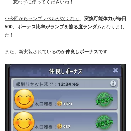
忘れずに使ってくださいね！
※今回から
ランプレベルがなくなり
、
変換可能体力が毎日
500
、
ボーナス比率がランプを擦る度ランダム
となりまし
た！
また、新実装されているのが
仲良しボーナス
です！