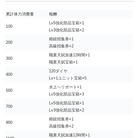
累計体力消費量
報酬
Lv5強化部品宝箱×1
100
Lv3強化部品宝箱×2
精鋭招集券×1
200
高級招集券×2
職業天賦加速12時間×1
300
職業天賦宝箱×1
120ダイヤ
400
Lv+1ユニット宝箱×5
水上ヘリポート×1
500
Lv5強化部品宝箱×3
Lv5強化部品宝箱×1
700
Lv3強化部品宝箱×2
精鋭招集券×1
900
高級招集券×2
職業天賦加速12時間×1