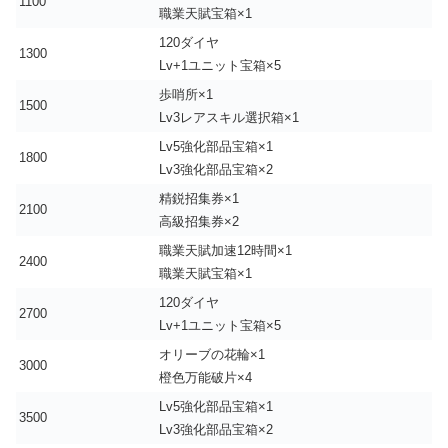
1100
職業天賦宝箱×1
120ダイヤ
1300
Lv+1ユニット宝箱×5
歩哨所×1
1500
Lv3レアスキル選択箱×1
Lv5強化部品宝箱×1
1800
Lv3強化部品宝箱×2
精鋭招集券×1
2100
高級招集券×2
職業天賦加速12時間×1
2400
職業天賦宝箱×1
120ダイヤ
2700
Lv+1ユニット宝箱×5
オリーブの花輪×1
3000
橙色万能破片×4
Lv5強化部品宝箱×1
3500
Lv3強化部品宝箱×2