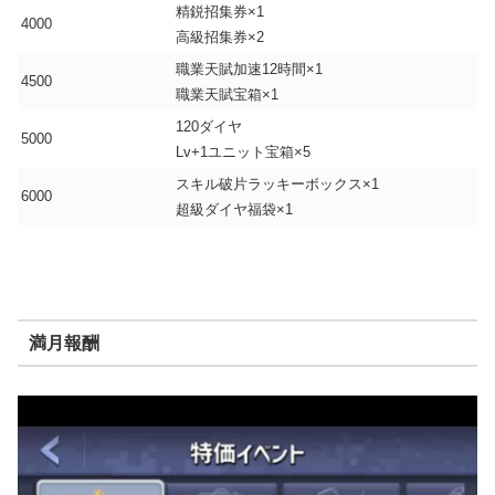
精鋭招集券×1
4000
高級招集券×2
職業天賦加速12時間×1
4500
職業天賦宝箱×1
120ダイヤ
5000
Lv+1ユニット宝箱×5
スキル破片ラッキーボックス×1
6000
超級ダイヤ福袋×1
満月報酬