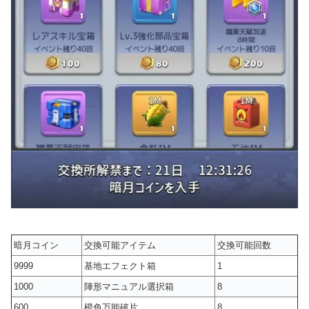
暗月コイン
交換可能アイテム
交換可能回数
9999
基地エフェクト箱
1
1000
陣形マニュアル選択箱
8
600
橙色万能破片
8