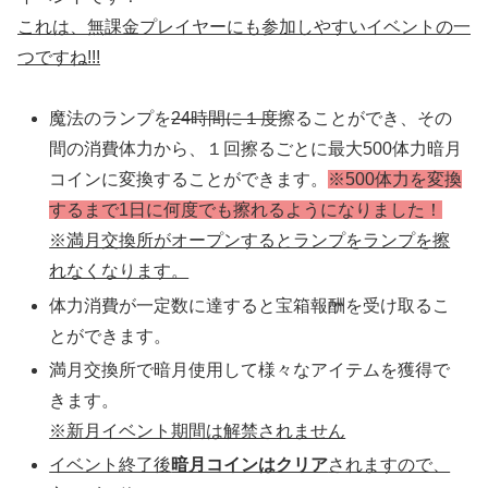
これは、無課金プレイヤーにも参加しやすいイベントの一
つですね!!!
魔法のランプを
24時間に１度
擦ることができ、その
間の消費体力から、１回擦るごとに最大500体力暗月
コインに変換することができます。
※500体力を変換
するまで1日に何度でも擦れるようになりました！
※満月交換所がオープンするとランプをランプを擦
れなくなります。
体力消費が一定数に達すると宝箱報酬を受け取るこ
とができます。
満月交換所で暗月使用して様々なアイテムを獲得で
きます。
※新月イベント期間は解禁されません
イベント終了後
暗月コインはクリア
されますので、