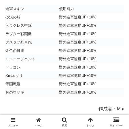
進軍スキン
使用能力
砂漠の船
野外進軍速度UP+10%
ヘラクレス中隊
野外進軍速度UP+10%
ラプター戦闘機
野外進軍速度UP+10%
グスタフ列車砲
野外進軍速度UP+10%
金色の舞龍
野外進軍速度UP+10%
ミニエージェント
野外進軍速度UP+10%
ドラゴン
野外進軍速度UP+10%
Xmasソリ
野外進軍速度UP+10%
帝国戦艦
野外進軍速度UP+10%
月のウサギ
野外進軍速度UP+10%
作成者：Mai
メニュー
ホーム
検索
トップ
サイドバー