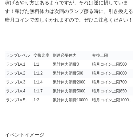
稼げるやり方はあるようですが、それは逆に損していま
す！稼げた無料体力は次回のランプ擦る時に、引き換える
暗月コインで差し引かれますので、ぜひご注意ください！
ランプレベル
交換比率
到達必要体力
交換上限
ランプLv.1
1:1
累計体力消費0
暗月コイン上限500
ランプLv.2
1:1.2
累計体力消費500
暗月コイン上限600
ランプLv.3
1:1.4
累計体力消費2000
暗月コイン上限700
ランプLv.4
1:1.7
累計体力消費5000
暗月コイン上限850
ランプLv.5
1:2
累計体力消費10000
暗月コイン上限1000
イベントイメージ