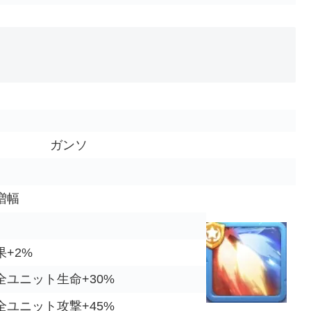
ガンソ
増幅
+2%
ユニット生命+30%
ユニット攻撃+45%