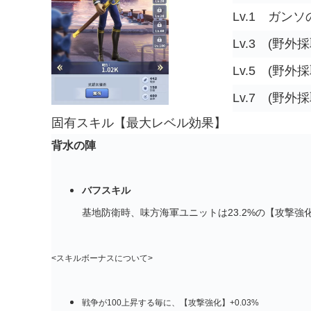
Lv.1
ガンソ
Lv.3
(野外採
Lv.5
(野外採
Lv.7
(野外採
固有スキル【最大レベル効果】
背水の陣
バフスキル
基地防衛時、味方海軍ユニットは23.2%の【攻撃強化
<スキルボーナスについて>
戦争が100上昇する毎に、【攻撃強化】+0.03%