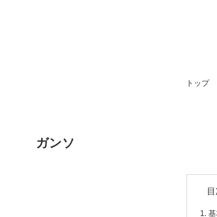
トップ
ガンソ
目
基