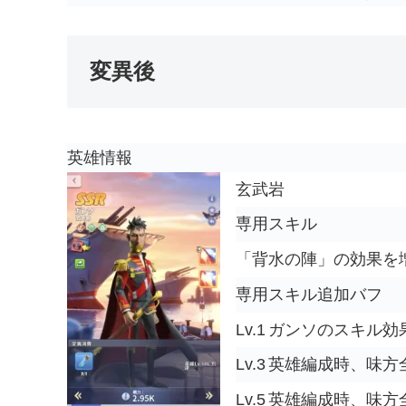
変異後
英雄情報
玄武岩
専用スキル
「
背水の陣
」の効果を
専用スキル追加バフ
Lv.1
ガンソのスキル効果
Lv.3
英雄編成時、味方全
Lv.5
英雄編成時、味方全