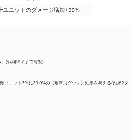
全ユニットのダメージ増加+30%
。(戦闘終了まで有効)
ユニット3体に30.0%の【攻撃力ダウン】効果を与える(効果2タ