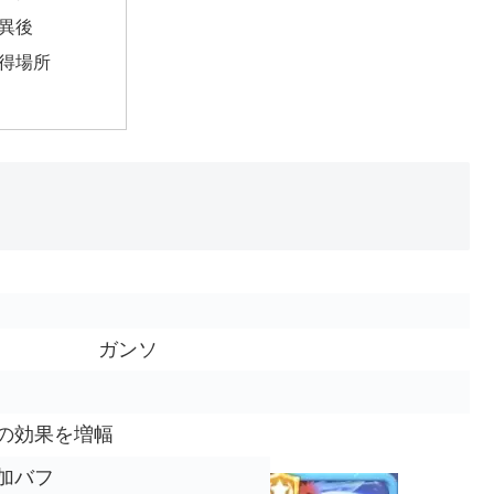
異後
得場所
ガンソ
の効果を増幅
加バフ