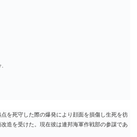
す。
拠点を死守した際の爆発により顔面を損傷し生死を彷
顎改造を受けた。現在彼は連邦海軍作戦部の参謀であ
。