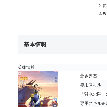
変
獲
基本情報
英雄情報
蒼き要塞
専用スキル
「
背水の陣
」
専用スキル追