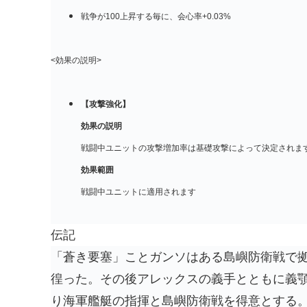
戦争が100上昇する毎に、会心率+0.03%
<効果の説明>
【攻撃強化】
効果の説明
戦闘中ユニットの攻撃増加率は基礎攻撃によって決定されま
効果範囲
戦闘中ユニットに適用されます
伝記
「蒼き要塞」ことガンソはある島嶼防衛戦で
徨った。その後アレックスの義手とともに義
り海軍艦艇の指揮と島嶼防衛戦を得意とする