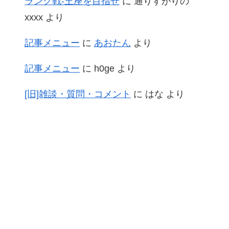
ランク戦-王座を目指せ
に
通りすがりの
xxxx
より
記事メニュー
に
あおたん
より
記事メニュー
に
h0ge
より
[旧]雑談・質問・コメント
に
はな
より