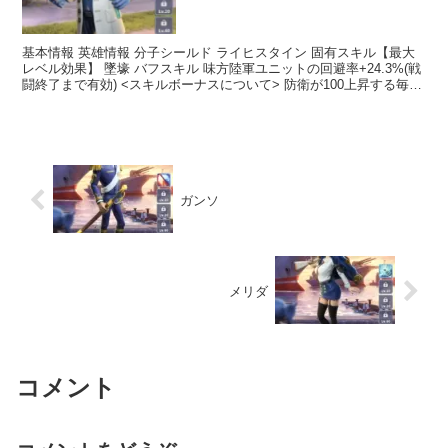
基本情報 英雄情報 分子シールド ライヒスタイン 固有スキル【最大
レベル効果】 墜壕 バフスキル 味方陸軍ユニットの回避率+24.3%(戦
闘終了まで有効) <スキルボーナスについて> 防衛が100上昇する毎
に、回避率+0.04% 伝記 「分...
ガンソ
メリダ
コメント