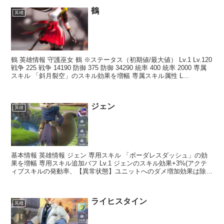
鶴
英雄
鶴 英雄情報 守護巫女 鶴 ※ステータス（初期値/最大値） Lv.1 Lv.120
戦争 225 戦争 14190 防御 375 防御 34290 統率 400 統率 2000 専属
スキル 「斜月裂空」のスキル効果を増幅 専属スキル属性 L...
ジェン
英雄
基本情報 英雄情報 ジェン 専用スキル 「ボーダレスダッシュ」の効
果を増幅 専用スキル追加バフ Lv.1 ジェンのスキル効果+3%(アクテ
ィブスキルの発動率、【異常状態】ユニットへのダメ増加効果は除
く) Lv.3 英雄編成時、味方全ユニット...
ライヒスタイン
英雄