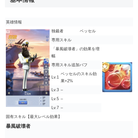
英雄情報
独裁者
ベッセル
専用スキル
「
暴風破壊者
」の効果を増
幅
専用スキル追加バフ
ベッセルのスキル効
Lv.1
果+2%
Lv.3
–
Lv.5
–
Lv.7
–
固有スキル【最大レベル効果】
暴風破壊者