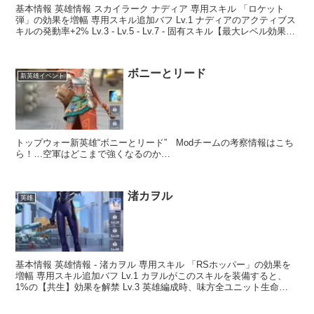
基本情報 英雄情報 スカイラーク ナディア 専用スキル 「ロケット
弾」の効果を増幅 専用スキル追加バフ Lv.1 ナディアのアクティブス
キルの発動率+2% Lv.3 - Lv.5 - Lv.7 - 固有スキル【最大レベル効果】
ロケット弾 ...
ボニーとリード
新英雄イベント
トップウォー新英雄“ボニーとリード” Modチームの考察情報はこち
ら！…空軍はどこまで強くなるのか…
渚カヲル
英雄
基本情報 英雄情報 - 渚カヲル 専用スキル 「RSホッパー」の効果を
増幅 専用スキル追加バフ Lv.1 カヲルがこのスキルを装備すると、
1%の【共生】効果を解禁 Lv.3 英雄編成時、味方全ユニット生命
+30% Lv.5 このスキルを装備...